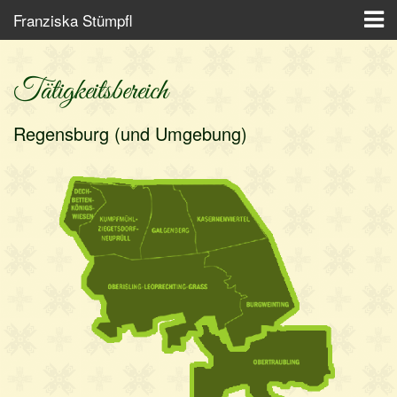
Franziska Stümpfl
Startseite
Tätigkeitsbereich
Tätigkeitsbereich
Regensburg (und Umgebung)
Schwangerschaft
Geburtsvorbereitung
Wochenbett
Babymassage
Beikost
Über mich
Kontakt