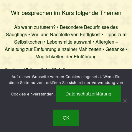
Datenschutz
Wir besprechen im Kurs folgende Themen
Impressum
Ab wann zu füttern? • Besondere Bedürfnisse des
Säuglings • Vor- und Nachteile von Fertigkost • Tipps zum
Selbstkochen • Lebensmittelauswahl • Allergien –
Anleitung zur Einführung einzelner Mahlzeiten • Getränke •
Möglichkeiten der Einführung
Kosten:
45 Euro (inkl. Skript)
Dauer:
ca. 2- 3 Stunden
Auf dieser Webseite werden Cookies eingesetzt. Wenn Sie
diese Seite nutzen, erklären Sie sich mit der Verwendung von
Datenschutzerklärung
Cookies einverstanden.
zur Kursliste & Anmeldung
OK