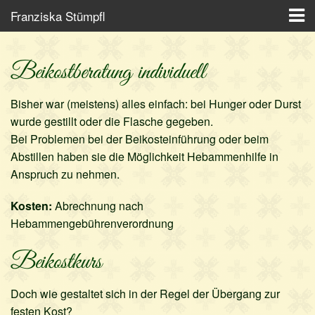
Franziska Stümpfl
Startseite
Beikostberatung individuell
Tätigkeitsbereich
Bisher war (meistens) alles einfach: bei Hunger oder Durst
Schwangerschaft
wurde gestillt oder die Flasche gegeben.
Bei Problemen bei der Beikosteinführung oder beim
Geburtsvorbereitung
Abstillen haben sie die Möglichkeit Hebammenhilfe in
Wochenbett
Anspruch zu nehmen.
Babymassage
Kosten:
Abrechnung nach
Hebammengebührenverordnung
Beikost
Beikostkurs
Über mich
Doch wie gestaltet sich in der Regel der Übergang zur
Kontakt
festen Kost?